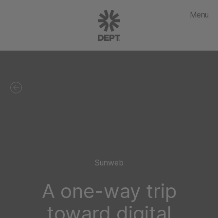
Menu
Sunweb
A one-way trip
toward digital