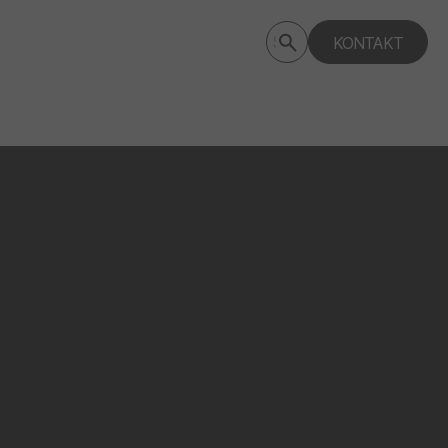
Submit
KONTAKT
Search
search
deptagency.com