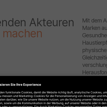
enden Akteuren
Mit dem A
Marken au
le machen
Gesundhei
Haustierp
physische
Gleichzeit
verschlun
Herausfor
führen zu 
Um in die
Branche e