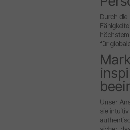
Pers
Durch die
Fähigkeite
höchstem 
für global
Mark
inspi
beei
Unser Ans
sie intuit
authentis
sicher, da