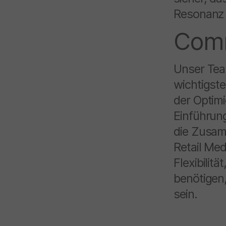
Resonanz s
Comm
Unser Team
wichtigste
der Optim
Einführun
die Zusam
Retail Med
Flexibilitä
benötigen
sein.