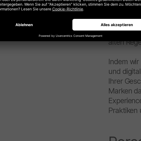
modernen,
den Verbra
Vertrauen 
Denn in d
alten Reg
Indem wir
und digita
Ihrer Gesc
Marken dab
Experienc
Praktiken 