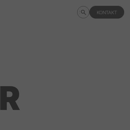
Submit
KONTAKT
Search
search
deptagency.com
R