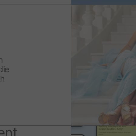
n
die
ch
ent