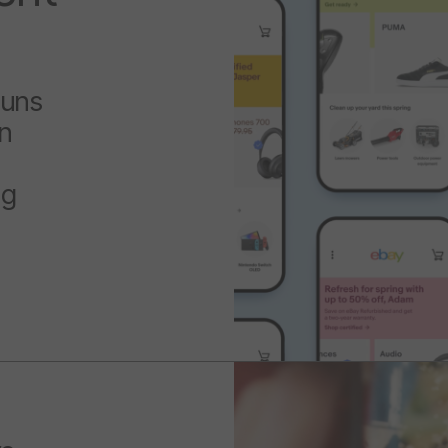
 uns
n
ng