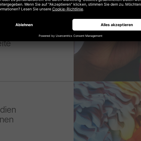
ic
ei,
ite
edien
onen