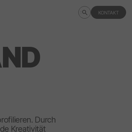
Submit
KONTAKT
Search
search
deptagency.com
AND
rofilieren. Durch
e Kreativität