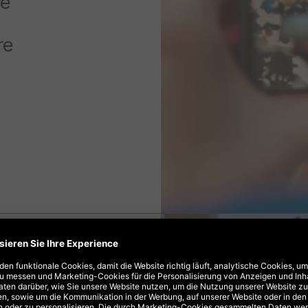
ve
re