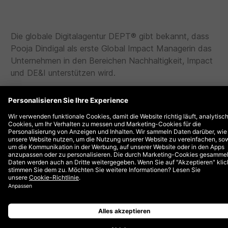
Die globale Digitalagentur DEPT® gibt bekannt, dass
Pooja Dindigal als erste Global Impact Managerin das
Unternehmen in den Bereichen Nachhaltigkeit, Impact
und DE&I unterstützen wird.
DEPT®, eine Certified B Corporation, konzentriert sich
darauf, einen positiven Einfluss auf Kund:innen,
Mitarbeitende und die Gesellschaft als Ganzes zu
haben.
Dindigal wird mit dem B-Corp-Team von DEPT®
zusammenarbeiten, das sich aus Freiwilligen aus dem
gesamten Unternehmen zusammensetzt, um die
Impact Strategy der Agentur kontinuierlich zu
verbessern. Dabei bringt Dindigal fundierte Kenntnisse
in den Bereichen Business Development, Impact,