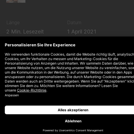
Länge
Datum
2 Min. Lesezeit
1 April 2021
Nachdem Hunkemöller bereits mit DEPT® in den
Ländern Schweden und Dänemark
zusammenarbeitet, setzt das Unternehmen für
den Ausbau seiner SEO-Aktivitäten nun auch auf
die Dept-Expert:innen in Deutschland. Ziel des
niederländischen Wäsche- und
Sportswearhändler ist es, seine Position in
Deutschland zu stärken und das digitale
Marketing voranzutreiben. Um die
Wachstumsambitionen Hunkemöllers auf dem