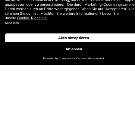
Zukunft weiterhin an Relevanz gewinnen werden.
Zudem diskutieren Tarek Müller (About You), Sandro
Schramm (Marc O’Polo) und Verena Sandbote (Dept)
die Do’s and Don’t des Fashion E-Commerce,
Internationalisierungsstrategien, CX Must Haves und
technologische Herausforderungen sowie beantworten
Ihre Fragen.
Mehr Artikel?
Alle Artikel ansehen