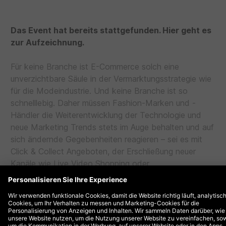
Gesine Meitler
Director Business Development, DEPT®
Das Event hat bereits stattgefunden. Hier geht es
zur Aufzeichnung.
Für keine Branche ist E-Commerce solch eine
unverzichtbare Säule in der Vermarktungsstrategie wie
für die Modeindustrie. Und keine Branche ist so
schnelllebig. Daher müssen Fashion-Marken und -
Händler die Weiterentwicklung der Technologie und
neue Marketing Trends stets im Auge behalten und auf
sich ändernde Gegebenheiten reagieren – sei es mit
Click & Collect Angeboten, der Erschließung neuer
Kanäle wie Live Video Shopping oder
Lieferkettentransparenz. Das ist in den letzten zwei
Jahren nochmal deutlicher denn je geworden.
Wir möchten mit Ihnen die Entwicklung der Fashion-
Industrie beleuchten und über Trends sprechen, die in