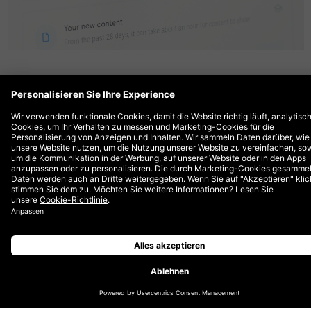
Das neue Google Analytics 4 wird der neue Standard
der Web-Analyse Tools, doch viele fragen sich: Muss
ich jetzt wirklich umsteigen – und wenn ja, wie gelingt
der Wechsel? Wir klären auf.
Ab Juli 2023 ergeben sich mit der finalen Umstellung
von Universal Analytics auf Google Analytics 4 (kurz:
GA4) neue und verbesserte Möglichkeiten für sich
schnell ändernde Anforderungen, Umgebungen und
Anwendungsfälle im digitalen Marketing.
Was sich mit GA4 genau ändert, was Sie beachten
sollten und warum sich ein sofortiger Umstieg für Sie
auszahlt, beleuchten wir in diesem Artikel.