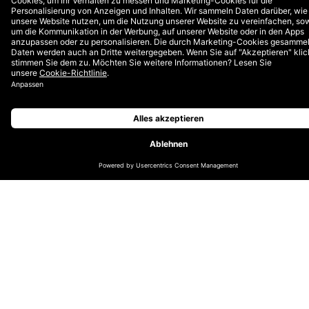
Unternehmen derzeit überhaupt bieten? Bleibt eine
Antwort aus, führt das zu Verunsicherung. Zahlreiche
Shops etwa liefern prominent auf der Startseite die
Information: Ja, wir liefern, aber nein, die Filialen sind
geschlossen. Andere setzen derzeit immer noch
prominent auf ihre Jubiläumsaktion oder auf neuste
Produktelinien, als geschehe da draußen nicht gerade
etwas Massives. Aktive Information ist aber nötig, da
ansonsten das Publikum verunsichert weiterzieht. Und
so zynisch das im Augenblick auch anmuten mag:
Bietet man zusätzlich eine Info Page an, zeigt ihr
Besuch eine hohe Affinität an – womit ein
interessantes Segment für Remarketing entsteht,
sobald die Normalität zurückkehrt.
Google MyBusiness:
„vorübergehend
geschlossen” definieren
Sucht man nach Coiffeur-Salons, Baumärkten,
Restaurants, Läden aller Art, leuchtet einem derzeit in
Google MyBusiness sehr oft grün
„geöffnet” entgegen,