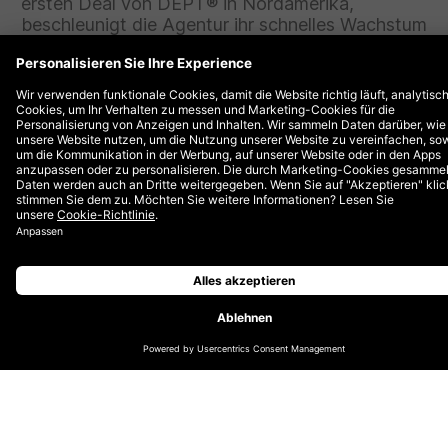
ersten Deal von DEPT® in Nordamerika,
beschleunigt die Agentur ihr schnelles Wachstum
und bestärkt gleichzeitig ihr Commitment für den
Ausbau des US-Geschäfts.
Berlin, 12. März 2019
– DEPT®, die führende
Digitalagentur in Europa, hat
Rocket
Insights
übernommen – die am schnellsten wachsende
Produktagentur in den Vereinigten Staaten. Rocket hat
eine starke Erfolgsbilanz bei der Bereitstellung
innovativer Produkte und Dienstleistungen für Kunden
wie Foundation Medicine und Fox.
Rocket Insights wurde 2015 gegründet und ist auf den
gesamten Entstehungszyklus von Design bis
Entwicklung von Produkten spezialisiert. Nachdem das
Rocket-Team jahrelang bei Produktherstellern
gearbeitet hatte, gründete es schließlich die Art von
Agentur, die es schon immer selbst engagieren wollte:
Eine, die sich vollständig an ihre Kund:innen anpasst
und deren Geschäft vorantreibt.