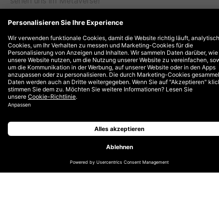
sehen uns im Metaverse!
Während des Events werden Sie:
– Entdecken, wie Sie mit Ihrer Marke innovative
Extended Reality (CR)-Erlebnisse schaffen können
– Erfahren, wie Sie mit hybriden Events einen großen
Impact und Awareness erzielen können
– In die Welt von virtuellen Stores und Fashion
eintauchen
– Die Wirkung von erweiterten Produkteinführungen
noch besser verstehen
Dieser Live-Talk wird Ihnen präsentiert in
Zusammenarbeit mit
disguise
.
Hinweis: Der Live-Talk wird in englischer Sprache
stattfinden.