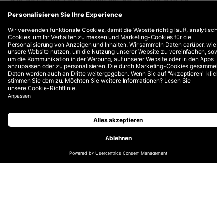
werfen, Chancen und Challenges zu diskutieren und
sinnvolle Use Cases zu identifizieren. Eine Plattform für
gemeinsamen Austausch, immer mit exklusiven Behind-
the-Scenes Insights aus der Branche.
Dieses Mal können Sie sich darauf freuen:
● 2023 – What’s hot, what’s not: David Pajung und
Jan Gutkuhn von DEPT®
geben Einblicke in die 5 relevantesten Trends für
2023 im Web3
● DEPT® x HUGO BOSS Spatial
Das Event ist auf 20 Teilnehmer:innen begrenzt. Wir
werden uns bei Ihnen melden, wenn Sie sich einen der
begehrten Plätze sichern konnten.