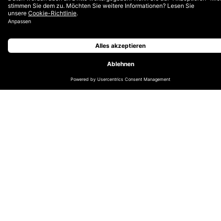
Panasonic ist einer der grössten
Elektronikartikelhersteller der Welt. 2010
entschied Panasonic Europe, alle E-
Commerce-Operationen auf Salesforce
Commerce Cloud zu konsolidieren, weil
diese Lösung es erlaubt, schnell und
effizient zahlreiche Shopseiten
auszurollen. DEPT® wurde für Operations
und Support sowie für das technische