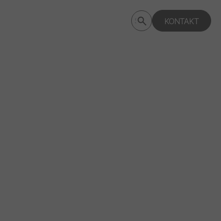
Submit
KONTAKT
Search
search
deptagency.com