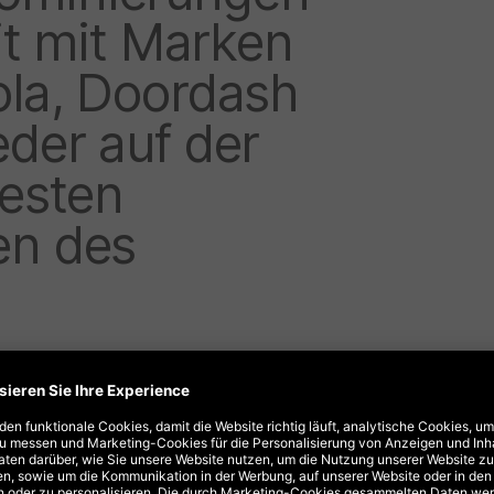
eit mit Marken
ola, Doordash
eder auf der
testen
en des
ört auch
Signs
, das Ergebnis
A und der American Society for
 KI und ML, um das Erlernen der
ity-Engagement zu fördern.