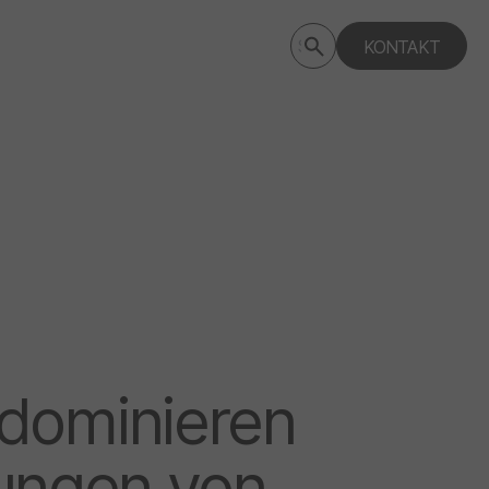
Submit
KONTAKT
Search
search
deptagency.com
t dominieren
ungen von