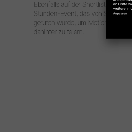
Ebenfalls auf der Shortlist ist das
D
Stunden-Event, das von STUDI
gerufen wurde, um Motion Design u
dahinter zu feiern.