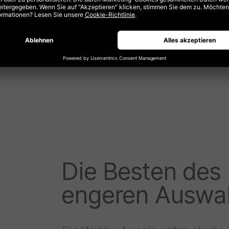
EMO Festival
, das weltweite 24-
O DUMBAR/DEPT® ins Leben
nd die talentierten Kreativen
Die Besten des 
engeren Auswa