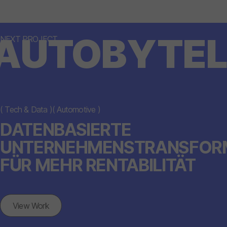
AUTOBYTEL
NEXT PROJECT
(
Tech & Data
)
(
Automotive
)
DATENBASIERTE
UNTERNEHMENSTRANSFOR
FÜR MEHR RENTABILITÄT
View Work