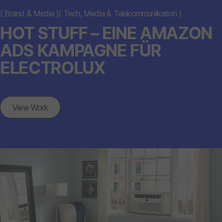
(
Brand & Media
)
(
Tech, Media & Telekommunikation
)
HOT STUFF – EINE AMAZON
ADS KAMPAGNE FÜR
ELECTROLUX
View Work