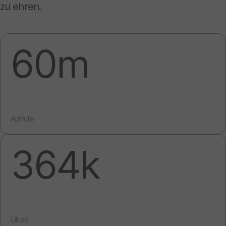
zu ehren.
60m
Aufrufe
364k
Likes