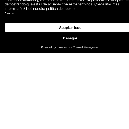
CAMBIAR UBICACIÓN
GLOBAL
GERMAN (DE/CH)
NORDICS (EN)
DUTCH (EN)
ENGLISH (UK/IE)
LATIN AMERICA (ES)
INDIA