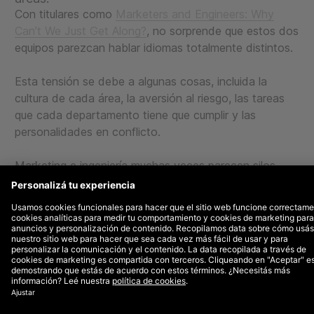
Con titulares como
Marketers and Engineers: Why
Can’t We Just Get Along?
, no sorprende que estos dos
equipos parezcan hablar idiomas totalmente distintos.
Esta tensión se debe a algunas cosas, incluida la
cultura de cada área, la aversión al riesgo, las tareas
que cada departamento tiene que cumplir y las
personalidades en conflicto.
Marketing e ingeniería muchas veces parecen silos
completamente separados y esta es la razón por la
cual el liderazgo, es decir, los CMO y los CTO, deben
crear una relación de trabajo.
¿El mejor lugar para empezar?
Conversaciones sobre trabajo en equipo, recursos y
prioridades.