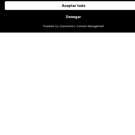
Acá hay algunas conversaciones cruciales que los
líderes de marketing e ingeniería deberían tener para
unificar sus equipos y crear una cultura de
colaboración.