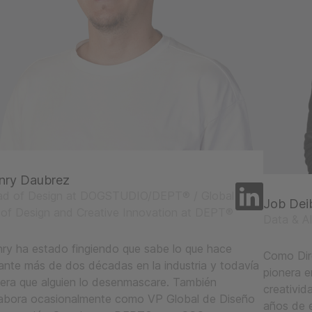
nry Daubrez
ad of Design at DOGSTUDIO/DEPT® / Global
Job Dei
of Design and Creative Innovation at DEPT®
Data & AI
ry ha estado fingiendo que sabe lo que hace
Como Dir
ante más de dos décadas en la industria y todavía
pionera e
era que alguien lo desenmascare. También
creativid
abora ocasionalmente como VP Global de Diseño
años de e