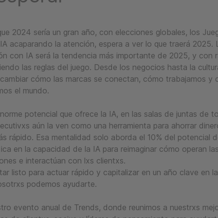
que 2024 sería un gran año, con elecciones globales, los Jue
 IA acaparando la atención, espera a ver lo que traerá 2025. 
ón con IA será la tendencia más importante de 2025, y con r
iendo las reglas del juego. Desde los negocios hasta la cultura
e cambiar cómo las marcas se conectan, cómo trabajamos y
mos el mundo.
norme potencial que ofrece la IA, en las salas de juntas de t
jecutivxs aún la ven como una herramienta para ahorrar diner
s rápido. Esa mentalidad solo aborda el 10% del potencial de 
ica en la capacidad de la IA para reimaginar cómo operan la
nes e interactúan con lxs clientxs.
ar listo para actuar rápido y capitalizar en un año clave en l
nosotrxs podemos ayudarte.
tro evento anual de Trends, donde reunimos a nuestrxs mej