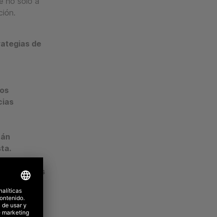
e no solo a
ción.
rategias de
los
cias
tán
ta.
eando nuevas
mar para