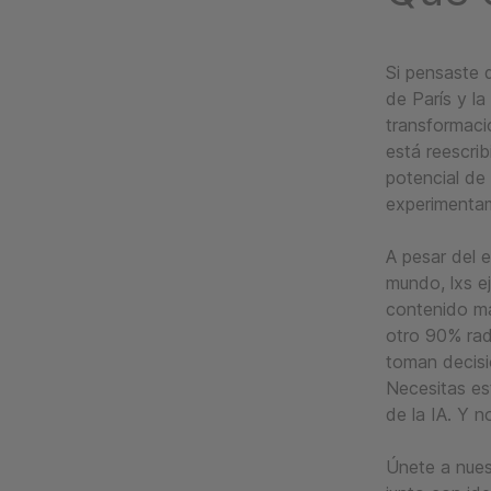
Si pensaste 
de París y la
transformaci
está reescrib
potencial d
experimenta
A pesar del e
mundo, lxs e
contenido má
otro 90% rad
toman decisio
Necesitas est
de la IA. Y 
Únete a nues