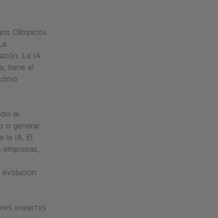
gos Olímpicos
La
azón. La IA
, tiene el
 cómo
odo el
o o generar
la IA. El
s empresas,
a evolución
ores expertxs