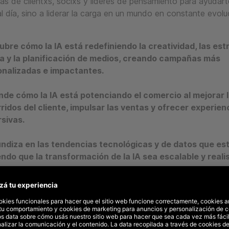
eas de clientxs, socixs y líderes de pensamiento para ayudart
 día, sino a liderar la carga en un mundo en constante evolu
bre cómo la IA está redefiniendo la creatividad, las est
a y la planificación de medios, creando campañas más
onalizadas e impactantes.
de cómo la IA está potenciando el comercio al mejorar 
ridos del cliente, impulsar las ventas y ofrecer experien
sivas.
ndiza en las tendencias tecnológicas y de datos que es
ndo que la transformación de la IA sea escalable y realis
ra cómo la IA está impulsando cambios culturales y cr
ilidades en el lugar de trabajo.
utiremos los pasos estratégicos que las empresas deben to