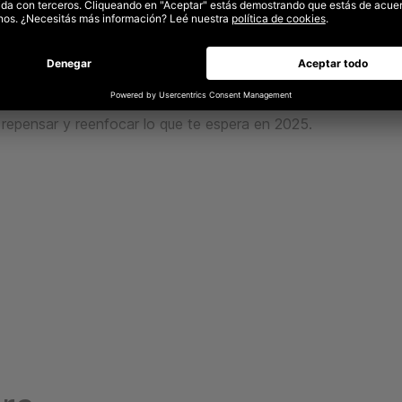
para la IA, tanto a nivel cultural como tecnológico. Además, o
sobre el papel que jugará la IA en 2030 y cómo las empresas
 para mantenerse a la vanguardia.
marca, unx comercializadorx, unx tecnólogx o unx creativx, 
 repensar y reenfocar lo que te espera en 2025.