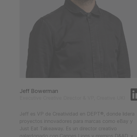
Jeff Bowerman
Executive Creative Director & VP, Creative UKI
Jeff es VP de Creatividad en DEPT®, donde lidera
proyectos innovadores para marcas como eBay y
Just Eat Takeaway. Es un director creativo
galardonado con Cannes Lions y premios D&AD, y