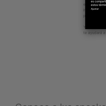
estar listas 
información 
posicionarse
Ya seas una 
te ayudará a