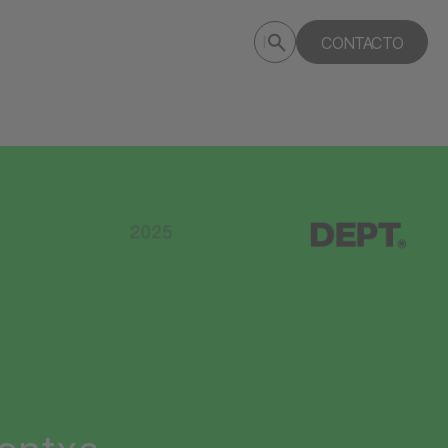
Submit
CONTACTO
Search
search
deptagency.com