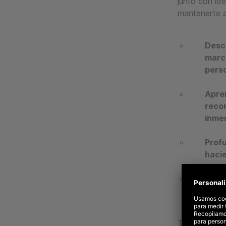
junto con id
mantenerte al
Descu
marc
pers
Apren
recor
inmer
Profu
hacie
Explo
posib
También disc