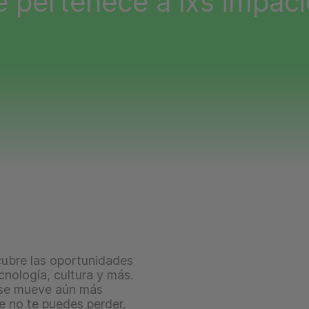
le pertenece a lxs impac
scubre las oportunidades
nología, cultura y más.
o se mueve aún más
e no te puedes perder.