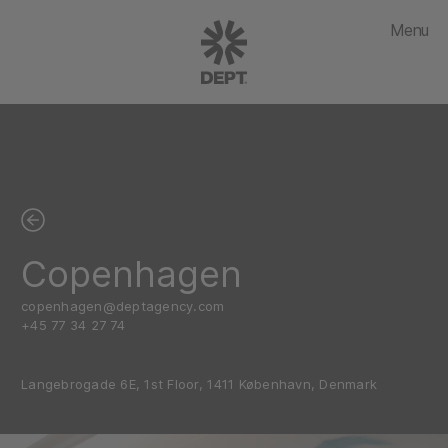
Menu
Copenhagen
copenhagen@deptagency.com
+45 77 34 27 74
Langebrogade 6E, 1st Floor, 1411 København, Denmark