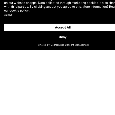
voor de meest creatieve ideeën in de wereld van
marketing, communicatie en media in Nederland.
Dit jaar wisten ‘De winkel van blije koppies’-
campagne voor bol.com en de rebranding
strategie van Studio Dumbar (part of Dept) voor
Club Brugge de jury te overtuigen.
Twee awards werden uitgereikt aan de ‘De winkel van
blije koppies bezorgen’-campagne, een bronzen in de
categorie ‘Communications – Strategic Brand Ideas’ en
een zilveren in ‘Digital – E-commerce’. Met de
interactieve, volledig online en offline geïntegreerde
campagne ‘De winkel van blije koppies’ maakten we de
feestdagen afgelopen jaar extra magisch voor
kinderen en gemakkelijker voor ouders.
Studio Dumbar ontving een bronzen award in de
categorie ‘Design – Branding’ voor hun werk met Club
Brugge. De club startte het voetbalseizoen 2020/2021