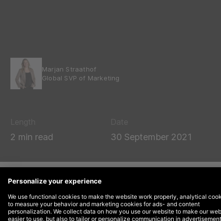
Marjan Straathof
Global SVP of Marketing
Length
Date
2 min read
30 September 2021
DEPT® haalt meerdere prijzen binnen tijdens de
Dutch Creativity Awards (DCAs), de vakprijs