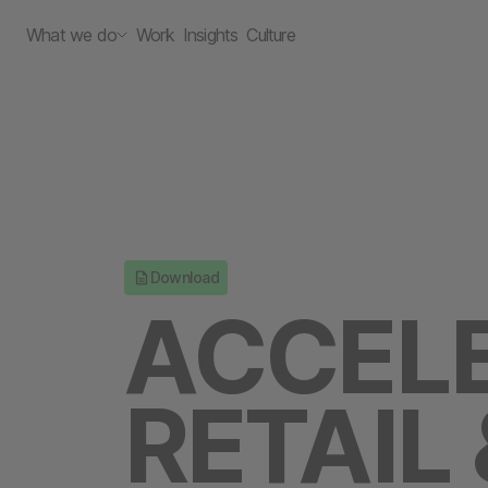
What we do
Work
Insights
Culture
Download
ACCEL
RETAIL 