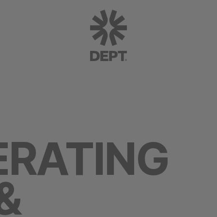
ERATING
&