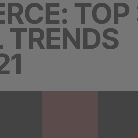
CE: TOP 
L TRENDS
21