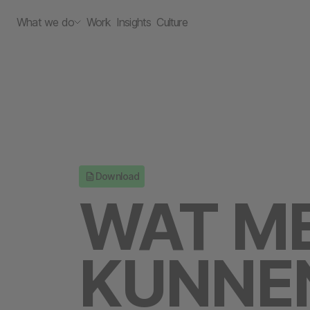
What we do
Work
Insights
Culture
Download
WAT M
KUNNEN