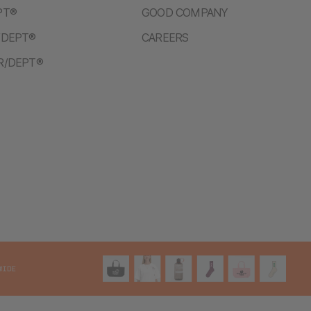
PT®
GOOD COMPANY
/DEPT®
CAREERS
R/DEPT®