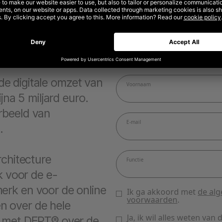
e de digitale omzet van
jna 5 miljard euro.
rbeeld van
.
rchitecture
k voor de e-
erk en voor de online
 over de hele
k met DEPT® over de