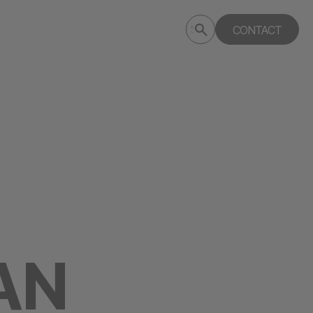
Submit
CONTACT
Search
search
deptagency.com
AN