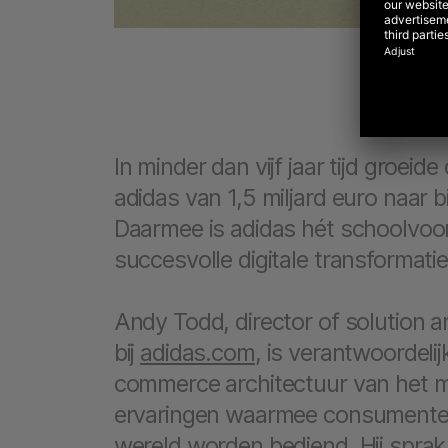
In minder dan vijf jaar tijd groeid
adidas van 1,5 miljard euro naar bi
Daarmee is adidas hét schoolvoo
succesvolle digitale transformatie
Andy Todd, director of solution a
bij
adidas.com
, is verantwoordelij
commerce architectuur van het m
ervaringen waarmee consumenten
wereld worden bediend. Hij spra